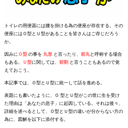
トイレの用便器には腰を掛ける為の便座が存在する。その
便座にはＯ型とＵ型があることを皆さんはご存じだろう
か。
因みに
Ｏ型
の事を
丸形
と言ったり、
前丸
と呼称する場合
もある。
Ｕ型
に関しては、
前割
と言うこともあるので覚
えておこう。
本記事では、Ｏ型とＵ型に統一して話を進める。
表題にも書いたように、Ｏ 型とＵ型がこの世に生を受け
た理由は「あなたの息子」に起因している。それは後々、
詳細を述べるとして、Ｏ型とＵ型の違いが分からない方の
為に、図解を以下に添付する。