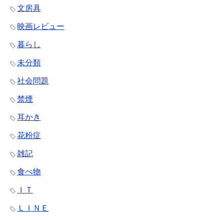
文房具
映画レビュー
暮らし
未分類
社会問題
禁煙
耳かき
花粉症
雑記
食べ物
ＩＴ
ＬＩＮＥ