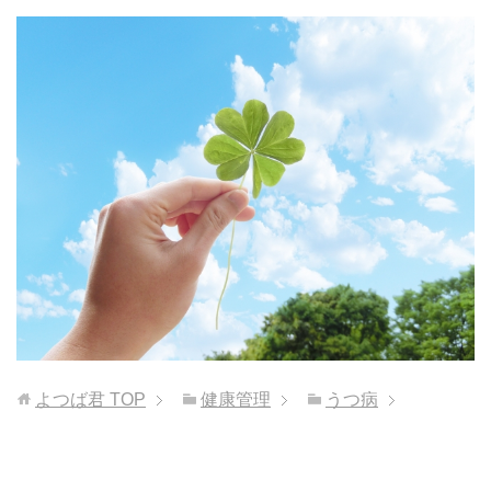
よつば君
TOP
健康管理
うつ病