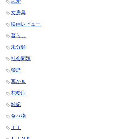
恋愛
文房具
映画レビュー
暮らし
未分類
社会問題
禁煙
耳かき
花粉症
雑記
食べ物
ＩＴ
ＬＩＮＥ