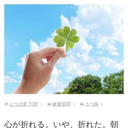
よつば君
TOP
健康管理
うつ病
心が折れる。いや、折れた。朝