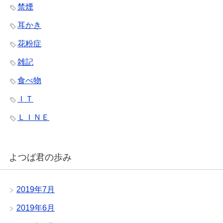
禁煙
耳かき
花粉症
雑記
食べ物
ＩＴ
ＬＩＮＥ
よつば君の歩み
2019年7月
2019年6月