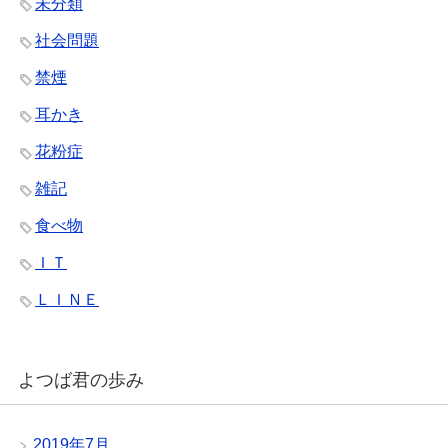
未分類
社会問題
禁煙
耳かき
花粉症
雑記
食べ物
ＩＴ
ＬＩＮＥ
よつば君の歩み
2019年7月