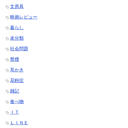
文房具
映画レビュー
暮らし
未分類
社会問題
禁煙
耳かき
花粉症
雑記
食べ物
ＩＴ
ＬＩＮＥ