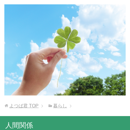
よつば君
TOP
暮らし
人間関係