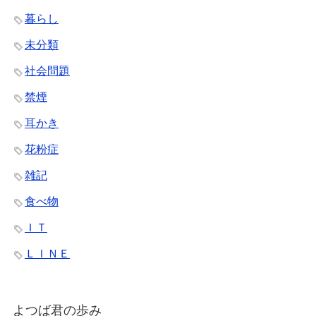
暮らし
未分類
社会問題
禁煙
耳かき
花粉症
雑記
食べ物
ＩＴ
ＬＩＮＥ
よつば君の歩み