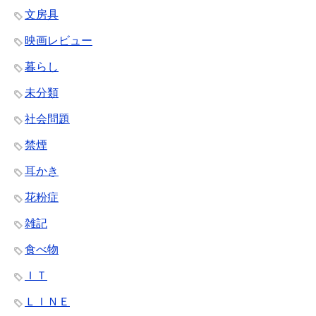
文房具
映画レビュー
暮らし
未分類
社会問題
禁煙
耳かき
花粉症
雑記
食べ物
ＩＴ
ＬＩＮＥ