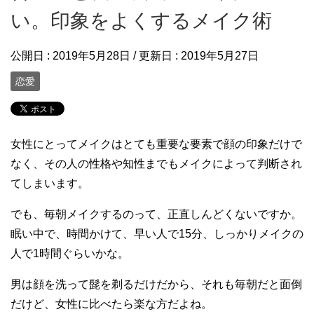
い。印象をよくするメイク術
公開日 :
2019年5月28日
/ 更新日 :
2019年5月27日
恋愛
女性にとってメイクはとても重要な要素で顔の印象だけで
なく、その人の性格や知性までもメイクによって判断され
てしまいます。
でも、毎朝メイクするのって、正直しんどくないですか。
眠い中で、時間かけて、早い人で15分、しっかりメイクの
人で1時間ぐらいかな。
男は顔を洗って髭を剃るだけだから、それも毎朝だと面倒
だけど、女性に比べたら楽な方だよね。