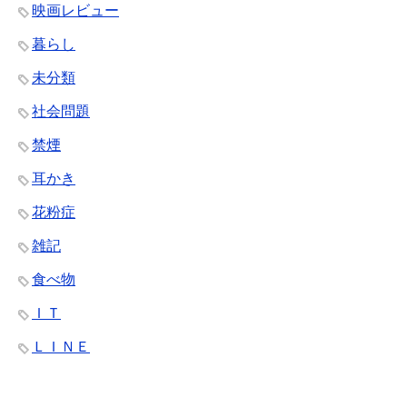
映画レビュー
暮らし
未分類
社会問題
禁煙
耳かき
花粉症
雑記
食べ物
ＩＴ
ＬＩＮＥ