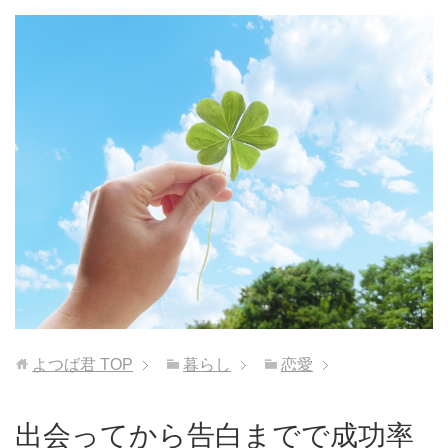
よつば君
TOP
暮らし
恋愛
出会ってから告白までで成功率