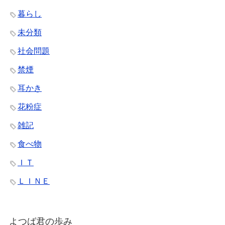
暮らし
未分類
社会問題
禁煙
耳かき
花粉症
雑記
食べ物
ＩＴ
ＬＩＮＥ
よつば君の歩み